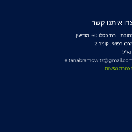
רו איתנו קשר
ובת – רח' כסלו 60, מודיעין.
רכז רפואי , קומה 2.
וא"ל:
eitanabramowitz@gmail.co
צהרת נגישות